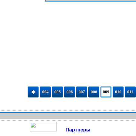
004
005
006
007
008
009
010
011
Партнеры