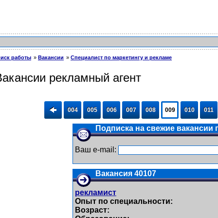
иск работы
Вакансии
Специалист по маркетингу и рекламе
Вакансии рекламный агент
004
005
006
007
008
009
010
011
Подписка на свежие вакансии п
Ваш e-mail:
Вакансия 40107
рекламист
Опыт по специальности:
Возраст: