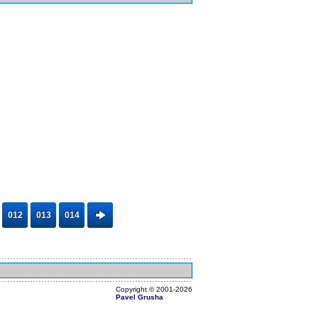
012
013
014
Copyright ©
2001
-2026
Pavel Grusha