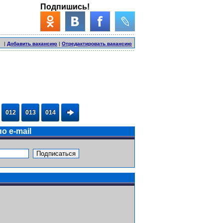
Подпишись!
|
Добавить вакансию
|
Отредактировать вакансию
012
013
014
о e-mail