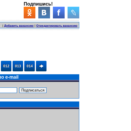
Подпишись!
|
Добавить вакансию
|
Отредактировать вакансию
012
013
014
о e-mail