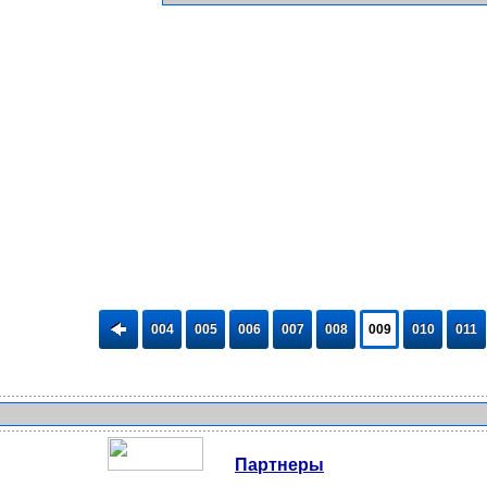
004
005
006
007
008
009
010
011
Партнеры