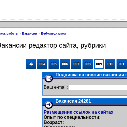
иск работы
Вакансии
Веб-специалист
Вакансии редактор сайта, рубрики
004
005
006
007
008
009
010
011
Подписка на свежие вакансии п
Ваш e-mail:
Вакансия 24281
Размещение ссылок на сайтах
Опыт по специальности:
Возраст: