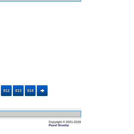
012
013
014
Copyright ©
2001
-2026
Pavel Grusha