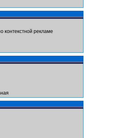
о контекстной рекламе
ьная