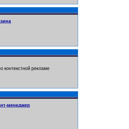
азина
о контекстной рекламе
ент-менеджер