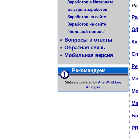
Заработок в Интернете
Ра
Быстрый заработок
Заработок на сайте
Ра
Заработок на сайте
Оф
"Большой вопрос"
Вопросы и ответы
Ку
Обратная связь
Сп
Мобильная версия
Ре
Рекомендуем
Ме
Statistics powered by
AlterWind Log
Analyzer
Ме
Ма
Бр
PR