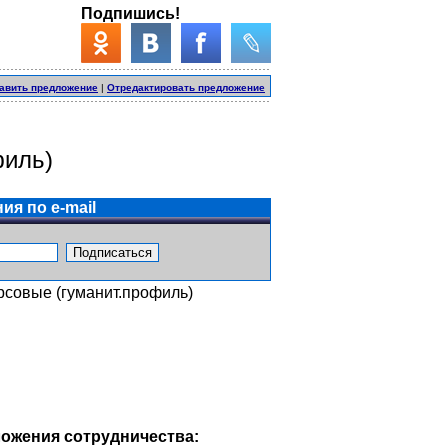
Подпишись!
авить предложение
|
Отредактировать предложение
филь)
ия по e-mail
рсовые (гуманит.профиль)
ожения сотрудничества: