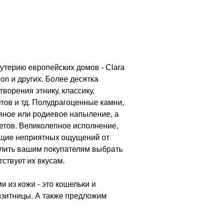
терию европейских домов - Clara
Lion и других. Более десятка
ворения этнику, классику,
тов и тд. Полудрагоценные камни,
яное или родиевое напыление, а
етов. Великолепное исполнение,
щие неприятных ощущений от
олить вашим покупателям выбрать
тствует их вкусам.
 из кожи - это кошельки и
 визитницы. А также предложим