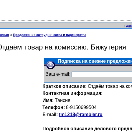
|
Доб
авная
Предложения сотрудничества и партнерства
Отдаём товар на комиссию. Бижутерия
Подписка на свежие предложен
Ваш e-mail:
Краткое описание:
Отдаём товар на к
Контактная информация:
Имя:
Таисия
Телефон:
8-9150699504
E-mail:
tm1218@rambler.ru
Подробное описание делового предл