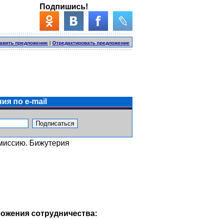
Подпишись!
авить предложение
|
Отредактировать предложение
ия по e-mail
омиссию. Бижутерия
ожения сотрудничества: