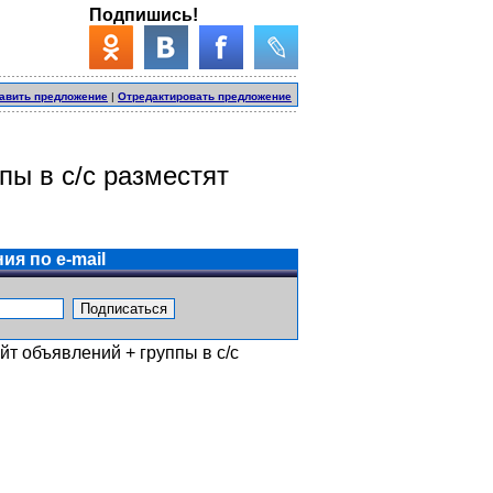
Подпишись!
авить предложение
|
Отредактировать предложение
ы в с/с разместят
ия по e-mail
т объявлений + группы в с/с