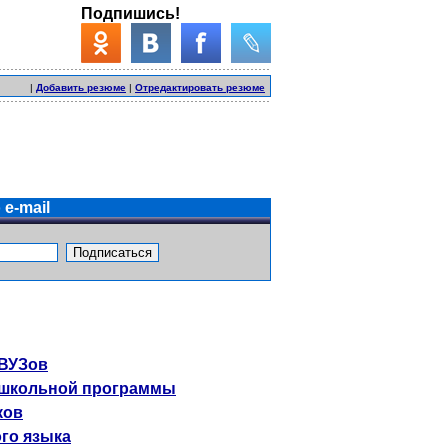
Подпишись!
|
Добавить резюме
|
Отредактировать резюме
e-mail
 ВУЗов
 школьной программы
ков
го языка