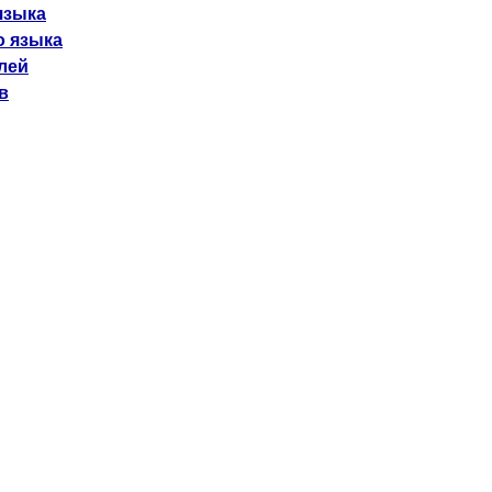
языка
о языка
лей
в