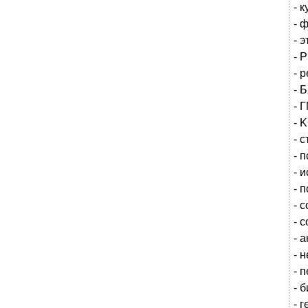
- 
- 
- э
- 
- 
- 
- 
- 
- 
- 
- 
- 
- 
- 
- 
- 
- 
- 
- 