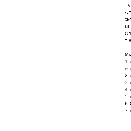
- м
A 
эк
Вы
Oп
т.
Mы
1.
вc
2.
3.
4.
5.
6.
7.