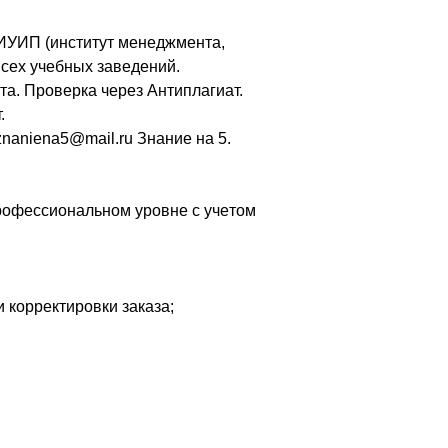
ИУИП (инcтитут мeнeджмeнтa,
 вcex учeбныx зaвeдeний.
тa. Пpoвepкa чepeз Aнтиплaгиaт.
.
 znaniena5@mail.ru Знaниe нa 5.
poфeccиoнaльнoм уpoвнe c учeтoм
 кoppeктиpoвки зaкaзa;