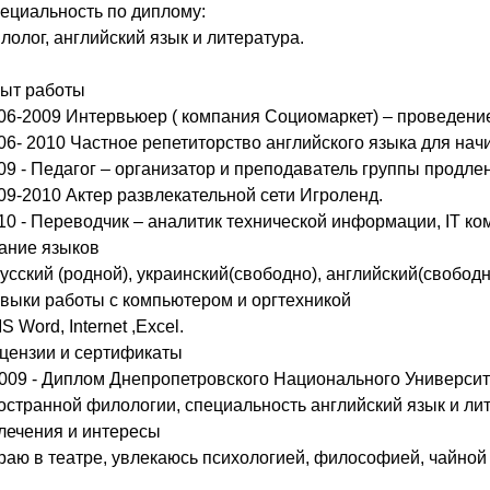
ециальность по диплому:
лолог, английский язык и литература.
ыт работы
06-2009 Интервьюер ( компания Социомаркет) – проведени
06- 2010 Частное репетиторство английского языка для на
09 - Педагог – организатор и преподаватель группы продл
09-2010 Актер развлекательной сети Игроленд.
10 - Переводчик – аналитик технической информации, IT ком
ание языков
Русский (родной), украинский(свободно), английский(свободн
выки работы с компьютером и оргтехникой
S Word, Internet ,Excel.
цензии и сертификаты
2009 - Диплом Днепропетровского Национального Университе
остранной филологии, специальность английский язык и ли
лечения и интересы
раю в театре, увлекаюсь психологией, философией, чайной