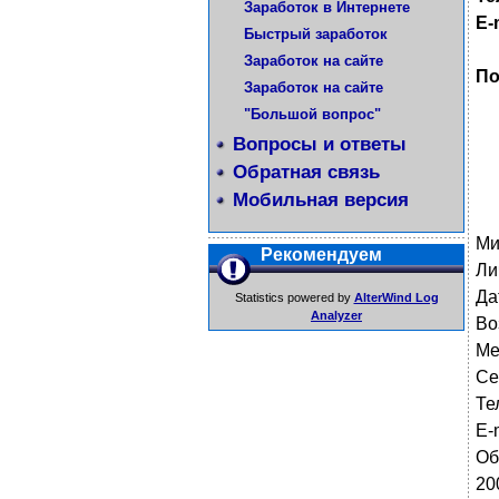
Заработок в Интернете
E-
Быстрый заработок
Заработок на сайте
По
Заработок на сайте
"Большой вопрос"
Вопросы и ответы
Обратная связь
Мобильная версия
Ми
Рекомендуем
Ли
Да
Statistics powered by
AlterWind Log
Analyzer
Во
Ме
Се
Те
E-
Об
20