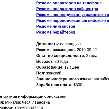
Резюме операторов на телефоне
Резюме операторов call-центра
Резюме переводчиков украинского 
Резюме переводчиков английского 
Резюме лингвистов
Резюме рерайтеров
Должность:
переводчик
Резюме размещено:
2010-09-22
Опыт по специальности:
2 года
Возраст:
23 годa
Образование:
высшее
Пол:
женский
Знание иностранного языка:
английс
Заработная плата:
$500
нтактная информация соискателя:
я:
Михалик Леся Ивановна
лефон:
+380978397389