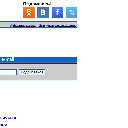
Подпишись!
|
Добавить резюме
|
Отредактировать резюме
e-mail
о языка
лей