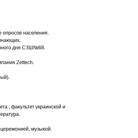
е опросов населения.
чинающих.
енного дня СЗШ№68.
пания Zettech.
ый).
та , факультет украинской и
тература.
 церемонией, музыкой.