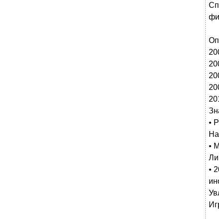
Сп
фи
Оп
20
20
20
20
20
Зн
• 
На
• M
Ли
• 
ин
Ув
Иг