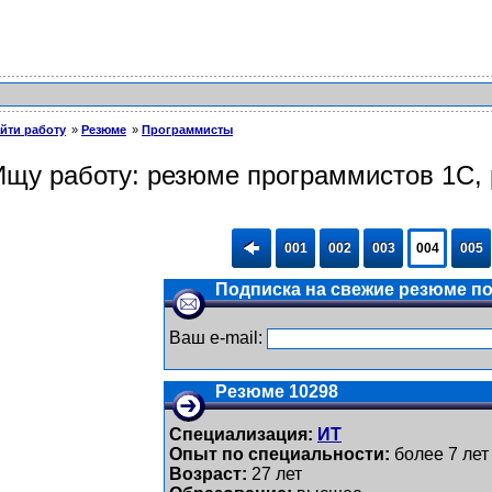
йти работу
Резюме
Программисты
Ищу работу: резюме программистов 1С, 
001
002
003
004
005
Подписка на свежие резюме по 
Ваш e-mail:
Резюме 10298
Специализация:
ИТ
Опыт по специальности:
более 7 лет
Возраст:
27 лет