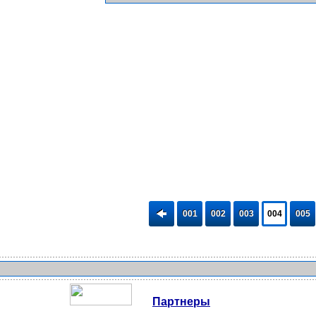
001
002
003
004
005
Партнеры