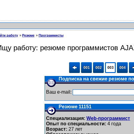
йти работу
Резюме
Программисты
Ищу работу: резюме программистов AJ
001
002
003
004
Подписка на свежие резюме по 
Ваш e-mail:
Резюме 11151
Специализация:
Web-программист
Опыт по специальности:
4 года
Возраст:
27 лет