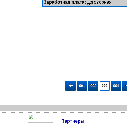
Заработная плата:
договорная
001
002
003
004
Партнеры