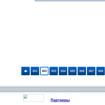
001
002
003
004
005
006
007
008
Партнеры