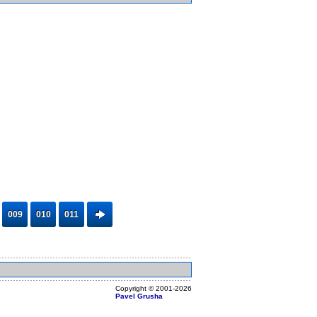
009
010
011
Copyright ©
2001
-2026
Pavel Grusha