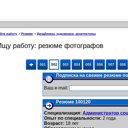
йти работу
Резюме
Дизайнеры, художники, архитекторы
Ищу работу: резюме фотографов
001
002
003
004
005
006
007
008
Подписка на свежие резюме по 
Ваш e-mail:
Резюме 100120
Специализация:
Администратор соц
Опыт по специальности:
2 года
Возраст:
18 лет