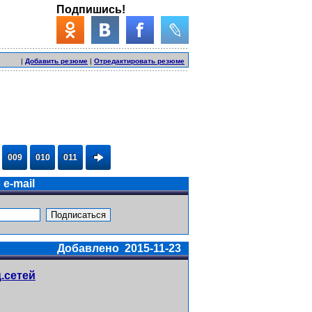
Подпишись!
|
Добавить резюме
|
Отредактировать резюме
009
010
011
e-mail
Добавлено 2015-11-23
.сетей