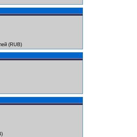
лей (RUB)
B)