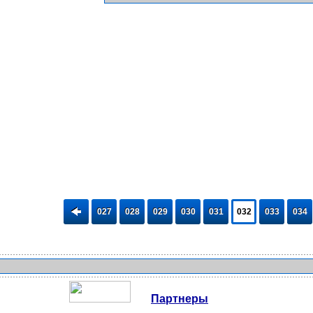
027
028
029
030
031
032
033
034
Партнеры