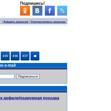
Подпишись!
|
Добавить вакансию
|
Отредактировать вакансию
035
036
037
о e-mail
к дефиле/подиумная походка