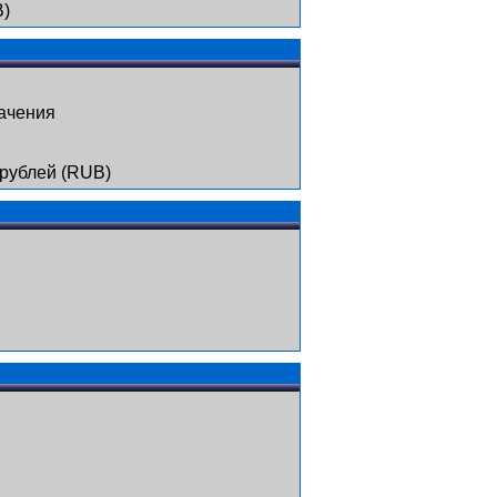
B)
ачения
 рублей (RUB)