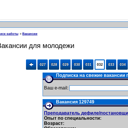
иск работы
Вакансии
Вакансии для молодежи
027
028
029
030
031
032
033
034
Подписка на свежие вакансии п
Ваш e-mail:
Вакансия 129749
Преподаватель дефиле/постановщи
Опыт по специальности:
Возраст: