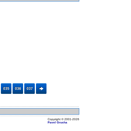
035
036
037
Copyright ©
2001
-2026
Pavel Grusha