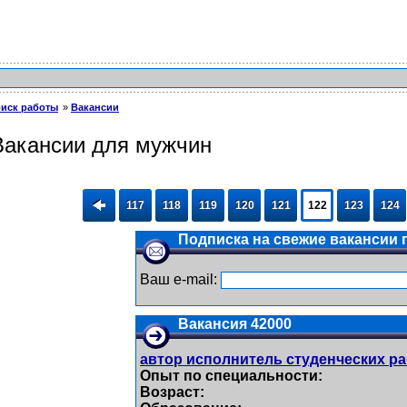
иск работы
Вакансии
Вакансии для мужчин
117
118
119
120
121
122
123
124
Подписка на свежие вакансии п
Ваш e-mail:
Вакансия 42000
автор исполнитель студенческих р
Опыт по специальности:
Возраст: