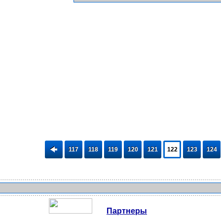
117
118
119
120
121
122
123
124
Партнеры