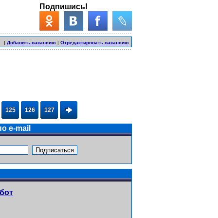
Подпишись!
|
Добавить вакансию
|
Отредактировать вакансию
125
126
127
о e-mail
абот