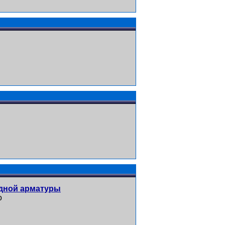
дной арматуры
о