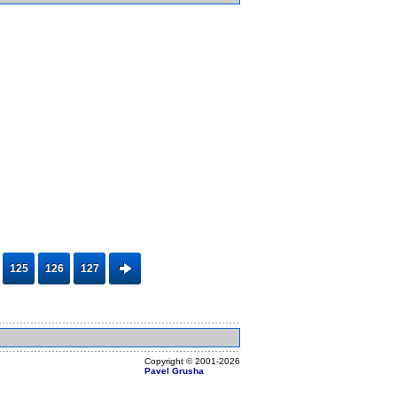
125
126
127
Copyright ©
2001
-2026
Pavel Grusha