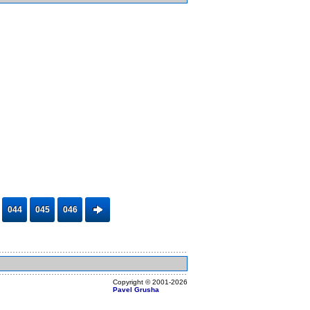
044
045
046
Copyright ©
2001
-2026
Pavel Grusha