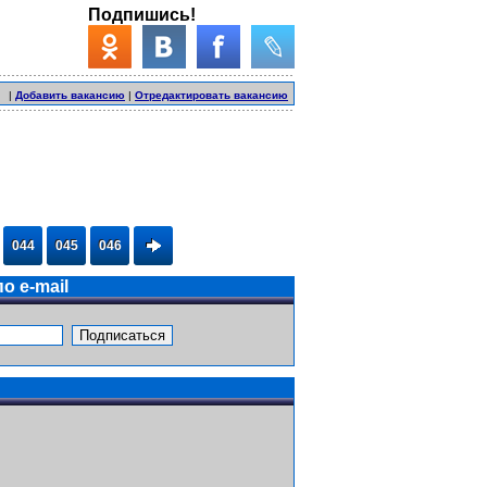
Подпишись!
|
Добавить вакансию
|
Отредактировать вакансию
044
045
046
о e-mail