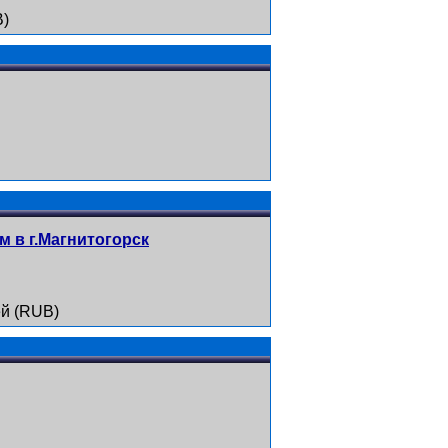
B)
 в г.Магнитогорск
й (RUB)