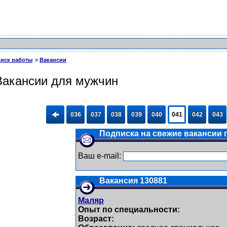
иск работы
Вакансии
Вакансии для мужчин
036
037
038
039
040
041
042
043
Подписка на свежие вакансии п
Ваш e-mail:
Вакансия 130881
Маляр
Опыт по специальности:
Возраст: