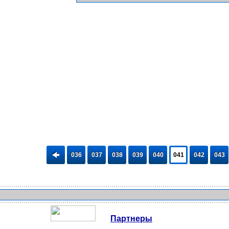
036
037
038
039
040
041
042
043
Партнеры