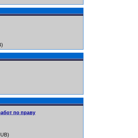
B)
абот по праву
RUB)