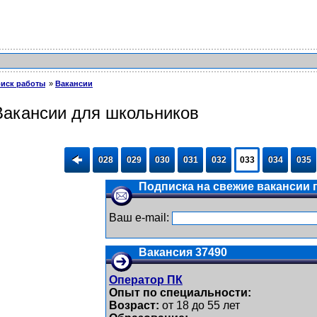
иск работы
Вакансии
Вакансии для школьников
028
029
030
031
032
033
034
035
Подписка на свежие вакансии п
Ваш e-mail:
Вакансия 37490
Оператор ПК
Опыт по специальности:
Возраст:
от 18 до 55 лет