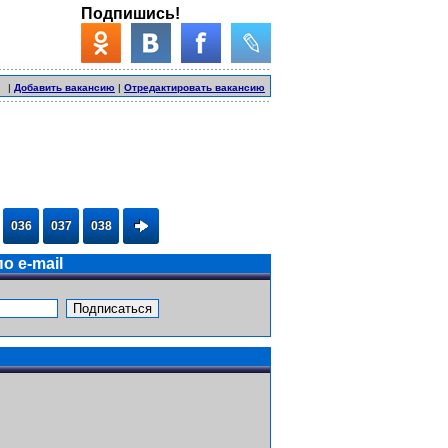
Подпишись!
|
Добавить вакансию
|
Отредактировать вакансию
036
037
038
о e-mail