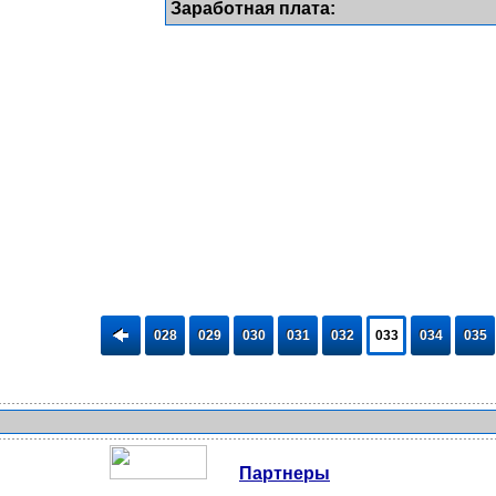
Заработная плата:
028
029
030
031
032
033
034
035
Партнеры