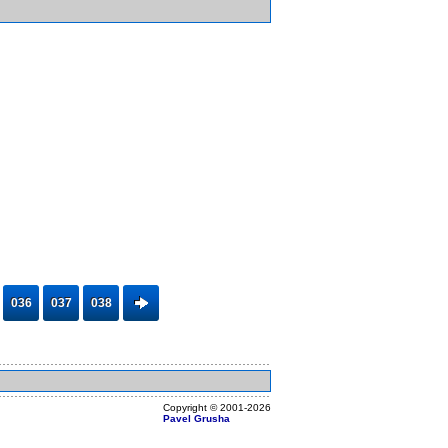
036
037
038
Copyright ©
2001
-2026
Pavel Grusha