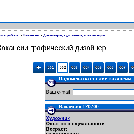
иск работы
Вакансии
Дизайнеры, художники, архитекторы
Вакансии графический дизайнер
001
002
003
004
005
006
007
0
Подписка на свежие вакансии п
Ваш e-mail:
Вакансия 120700
Художник
Опыт по специальности:
Возраст: