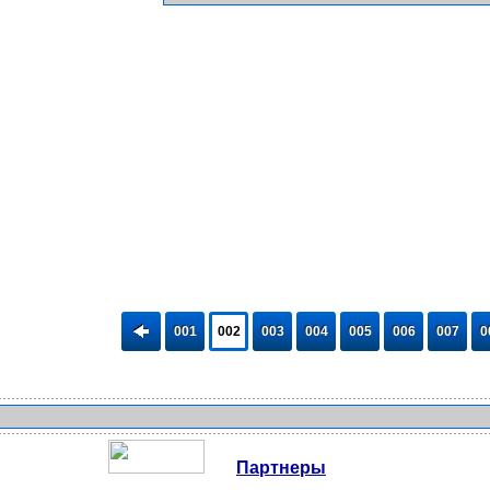
001
002
003
004
005
006
007
0
Партнеры