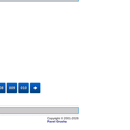
08
009
010
Copyright ©
2001
-2026
Pavel Grusha