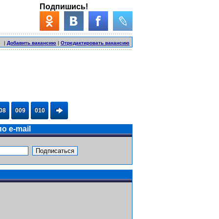
Подпишись!
|
Добавить вакансию
|
Отредактировать вакансию
08
009
010
о e-mail