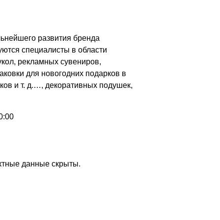
льнейшего развития бренда
уются специалисты в области
укол, рекламных сувениров,
аковки для новогодних подарков в
ков и т. д.…, декоративных подушек,
0:00
актные данные скрыты.