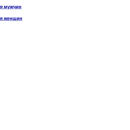
я мужчин
я женщин