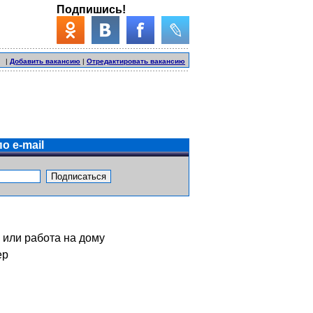
Подпишись!
|
Добавить вакансию
|
Отредактировать вакансию
о e-mail
 или работа на дому
ер