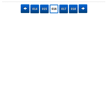
014
015
016
017
018