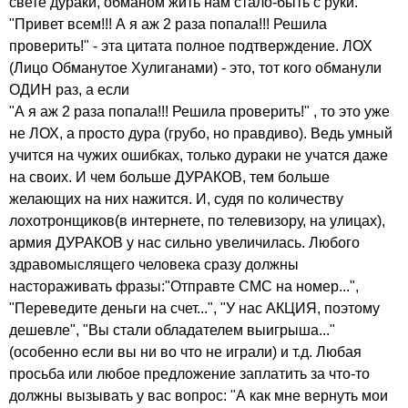
свете дураки, обманом жить нам стало-быть с руки."
"Привет всем!!! А я аж 2 раза попала!!! Решила
проверить!" - эта цитата полное подтверждение. ЛОХ
(Лицо Обманутое Хулиганами) - это, тот кого обманули
ОДИН раз, а если
"А я аж 2 раза попала!!! Решила проверить!" , то это уже
не ЛОХ, а просто дура (грубо, но правдиво). Ведь умный
учится на чужих ошибках, только дураки не учатся даже
на своих. И чем больше ДУРАКОВ, тем больше
желающих на них нажится. И, судя по количеству
лохотронщиков(в интернете, по телевизору, на улицах),
армия ДУРАКОВ у нас сильно увеличилась. Любого
здравомыслящего человека сразу должны
настораживать фразы:"Отправте СМС на номер...",
"Переведите деньги на счет...", "У нас АКЦИЯ, поэтому
дешевле", "Вы стали обладателем выигрыша..."
(особенно если вы ни во что не играли) и т.д. Любая
просьба или любое предложение заплатить за что-то
должны вызывать у вас вопрос: "А как мне вернуть мои