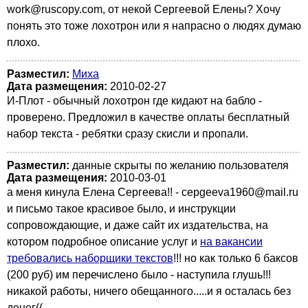
work@ruscopy.com, от некой Сергеевой Елены? Хочу
понять это тоже лохотрон или я напрасно о людях думаю
плохо.
Разместил:
Миха
Дата размещения:
2010-02-27
И-Плот - обычный лохотрон где кидают на бабло -
проверено. Предложил в качестве оплаты бесплатный
набор текста - ребятки сразу скисли и пропали.
Разместил:
данные скрыты по желанию пользователя
Дата размещения:
2010-03-01
а меня кинула Елена Сергеева!! - cepgeeva1960@mail.ru
и письмо такое красивое было, и инструкции
сопровождающие, и даже сайт их издательства, на
котором подробное описание услуг и
на вакансии
требовались наборщики текстов
!!! но как только 6 баксов
(200 руб) им перечислено было - наступила глушь!!!
никакой работы, ничего обещанного.....и я осталась без
денег((