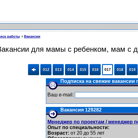
иск работы
Вакансии
Вакансии для мамы с ребенком, мам с 
012
013
014
015
016
017
018
019
Подписка на свежие вакансии п
Ваш e-mail:
Вакансия 129282
Менеджер по проектам / менеджер п
Опыт по специальности:
Возраст:
от 20 до 55 лет