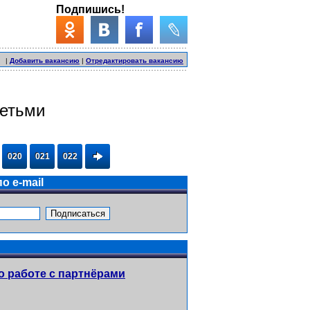
Подпишись!
|
Добавить вакансию
|
Отредактировать вакансию
детьми
020
021
022
о e-mail
о работе с партнёрами