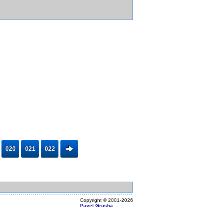
020
021
022
Copyright ©
2001
-2026
Pavel Grusha