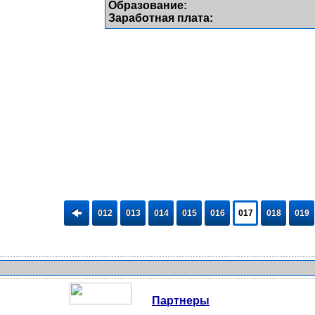
Образование:
Заработная плата:
012
013
014
015
016
017
018
019
Партнеры