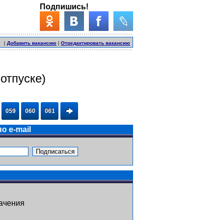
Подпишись!
|
Добавить вакансию
|
Отредактировать вакансию
отпуске)
059
060
061
о e-mail
ачения