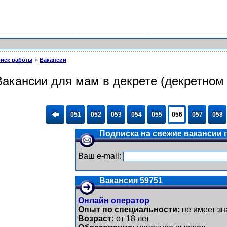
иск работы
Вакансии
Вакансии для мам в декрете (декретном 
051
052
053
054
055
056
057
058
Подписка на свежие вакансии п
Ваш e-mail:
Вакансия 59751
Онлайн оператор
Опыт по специальности:
не имеет зн
Возраст:
от 18 лет