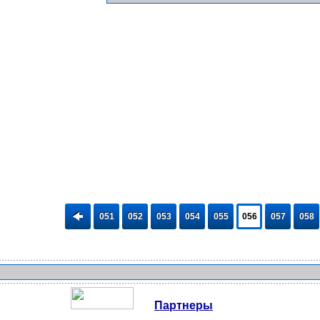
051
052
053
054
055
056
057
058
Партнеры