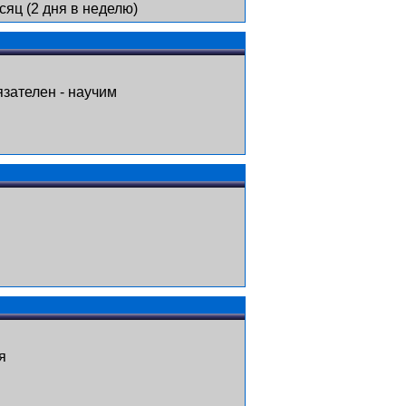
яц (2 дня в неделю)
зателен - научим
я