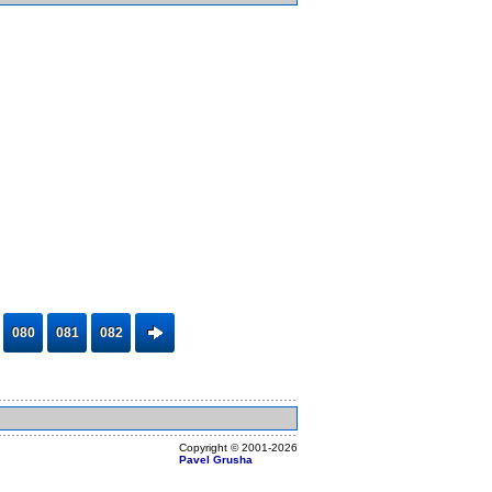
080
081
082
Copyright ©
2001
-2026
Pavel Grusha