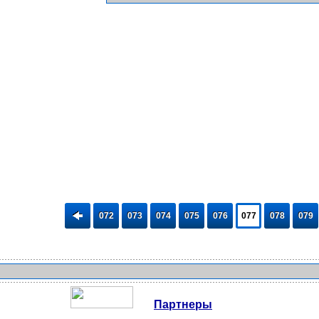
072
073
074
075
076
077
078
079
Партнеры