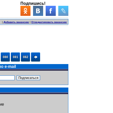
Подпишись!
|
Добавить вакансию
|
Отредактировать вакансию
080
081
082
о e-mail
ие