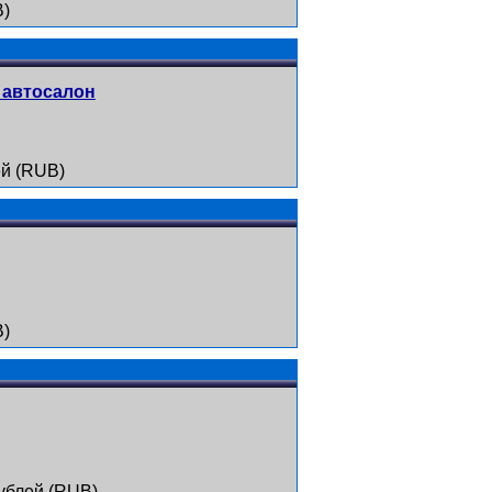
B)
 автосалон
й (RUB)
B)
рублей (RUB)