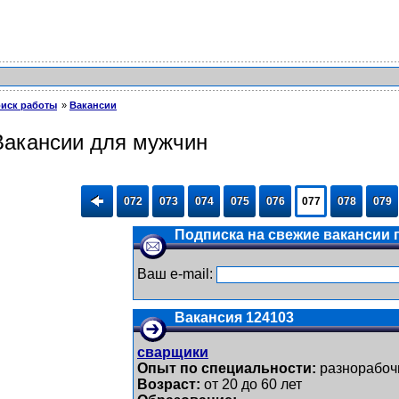
иск работы
Вакансии
Вакансии для мужчин
072
073
074
075
076
077
078
079
Подписка на свежие вакансии п
Ваш e-mail:
Вакансия 124103
сварщики
Опыт по специальности:
разнорабоч
Возраст:
от 20 до 60 лет