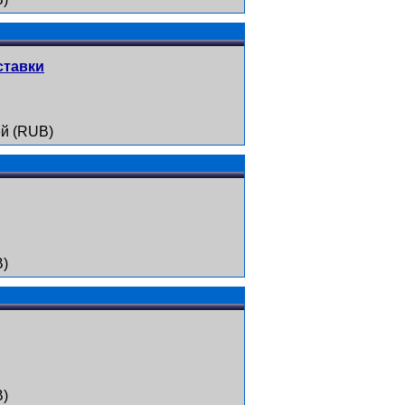
ставки
й (RUB)
B)
B)