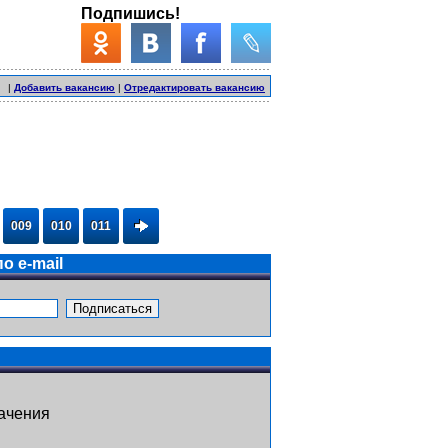
Подпишись!
|
Добавить вакансию
|
Отредактировать вакансию
009
010
011
о e-mail
ачения