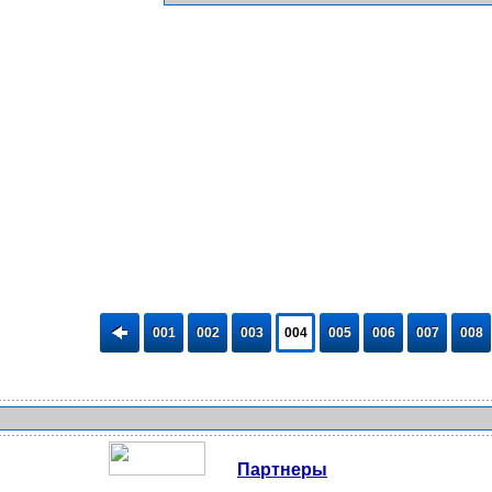
001
002
003
004
005
006
007
008
Партнеры