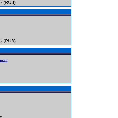
й (RUB)
й (RUB)
аказ
B)