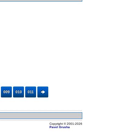
009
010
011
Copyright ©
2001
-2026
Pavel Grusha