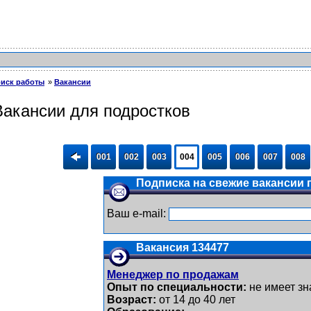
иск работы
Вакансии
Вакансии для подростков
001
002
003
004
005
006
007
008
Подписка на свежие вакансии п
Ваш e-mail:
Вакансия 134477
Менеджер по продажам
Опыт по специальности:
не имеет зн
Возраст:
от 14 до 40 лет