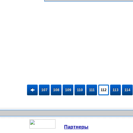
107
108
109
110
111
112
113
114
Партнеры