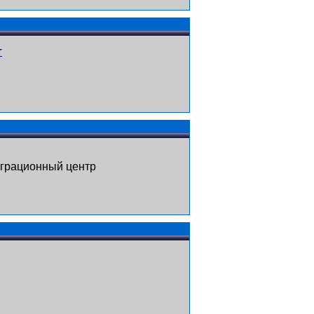
т
играционный центр