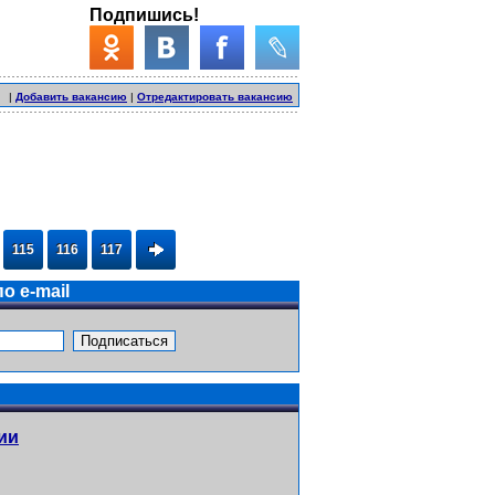
Подпишись!
|
Добавить вакансию
|
Отредактировать вакансию
115
116
117
о e-mail
ии