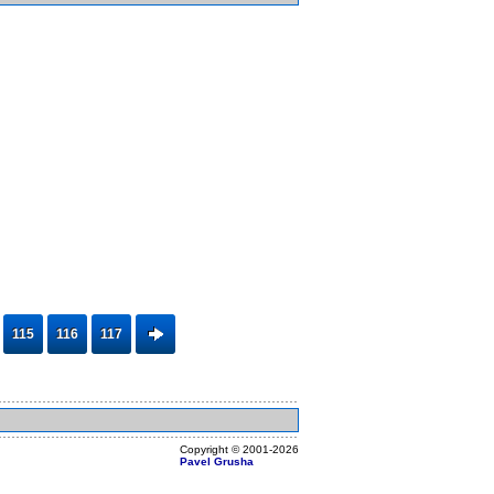
115
116
117
Copyright ©
2001
-2026
Pavel Grusha