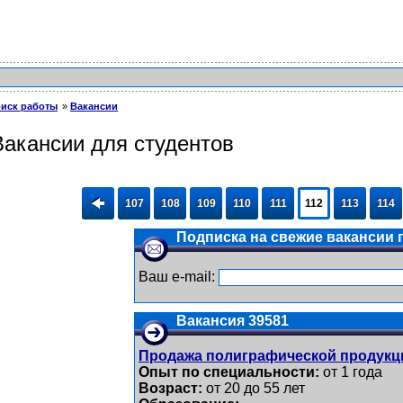
иск работы
Вакансии
Вакансии для студентов
107
108
109
110
111
112
113
114
Подписка на свежие вакансии п
Ваш e-mail:
Вакансия 39581
Продажа полиграфической продукц
Опыт по специальности:
от 1 года
Возраст:
от 20 до 55 лет