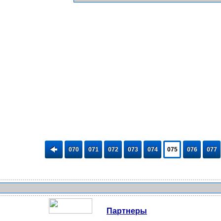
070
071
072
073
074
075
076
077
Партнеры