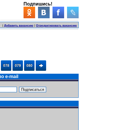
Подпишись!
|
Добавить вакансию
|
Отредактировать вакансию
078
079
080
о e-mail