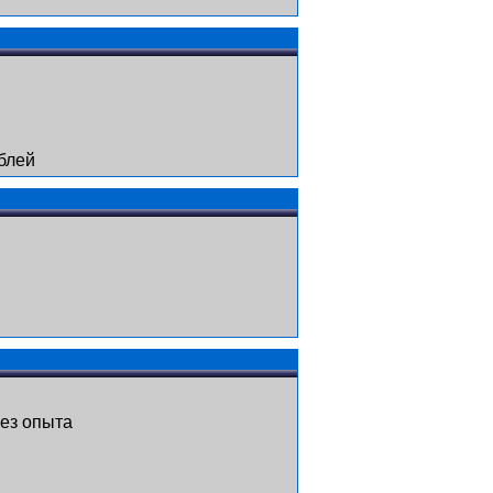
блей
ез опыта