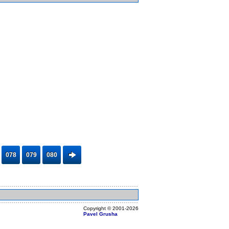
078
079
080
Copyright ©
2001
-2026
Pavel Grusha