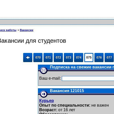
иск работы
Вакансии
Вакансии для студентов
070
071
072
073
074
075
076
077
Подписка на свежие вакансии п
Ваш e-mail:
Вакансия 121015
Курьер
Опыт по специальности:
не важен
Возраст:
от 16 лет