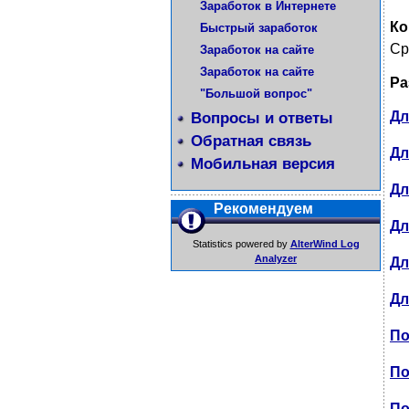
Заработок в Интернете
Ко
Быстрый заработок
Ср
Заработок на сайте
Заработок на сайте
Ра
"Большой вопрос"
Дл
Вопросы и ответы
Обратная связь
Дл
Мобильная версия
Дл
Рекомендуем
Дл
Statistics powered by
AlterWind Log
Analyzer
Дл
Дл
По
По
По