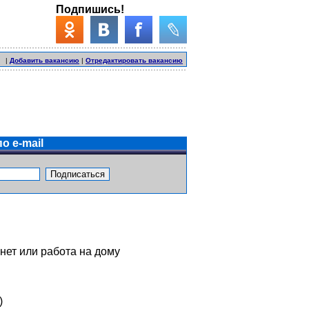
Подпишись!
|
Добавить вакансию
|
Отредактировать вакансию
о e-mail
нет или работа на дому
)