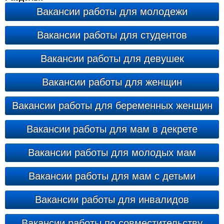
Вакансии работы для молодежи
Вакансии работы для студентов
Вакансии работы для девушек
Вакансии работы для женщин
Вакансии работы для беременных женщин
Вакансии работы для мам в декрете
Вакансии работы для молодых мам
Вакансии работы для мам с детьми
Вакансии работы для инвалидов
Вакансии работы по совместительству