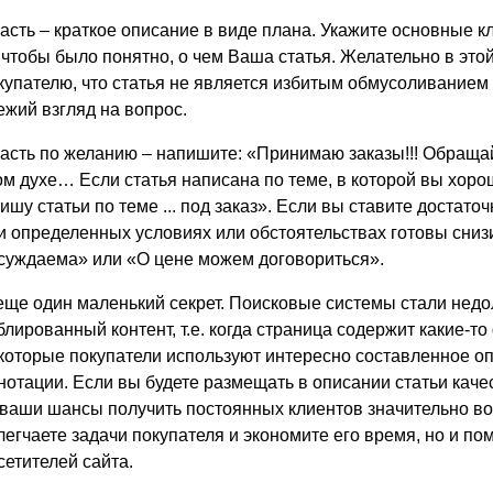
часть – краткое описание в виде плана. Укажите основные к
 чтобы было понятно, о чем Ваша статья. Желательно в это
купателю, что статья не является избитым обмусоливанием
ежий взгляд на вопрос.
часть по желанию – напишите: «Принимаю заказы!!! Обращай
ом духе… Если статья написана по теме, в которой вы хоро
ишу статьи по теме ... под заказ». Если вы ставите достато
и определенных условиях или обстоятельствах готовы снизи
суждаема» или «О цене можем договориться».
еще один маленький секрет. Поисковые системы стали нед
блированный контент, т.е. когда страница содержит какие-т
которые покупатели используют интересно составленное опи
нотации. Если вы будете размещать в описании статьи кач
 ваши шансы получить постоянных клиентов значительно воз
легчаете задачи покупателя и экономите его время, но и по
сетителей сайта.