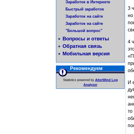
Заработок в Интернете
3 
Быстрый заработок
но
Заработок на сайте
по
Заработок на сайте
св
"Большой вопрос"
Вопросы и ответы
4 
Обратная связь
эт
Мобильная версия
«П
пр
Рекомендуем
об
Statistics powered by
AlterWind Log
И 
Analyzer
ду
не
ан
то
об
по