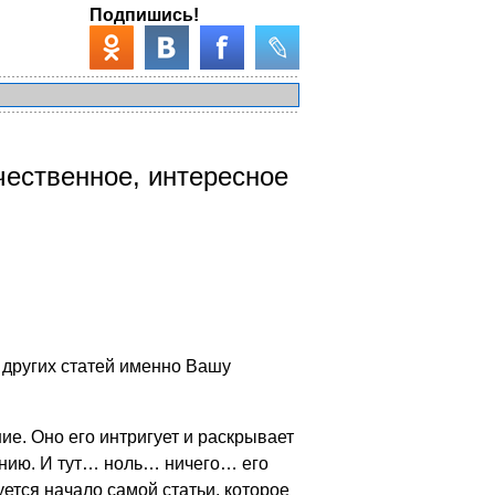
Подпишись!
ачественное, интересное
ч других статей именно Вашу
ие. Оно его интригует и раскрывает
анию. И тут… ноль… ничего… его
уется начало самой статьи, которое