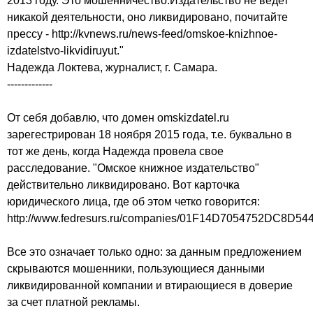
2013 году. Это мошенничество.Издательство не ведет
никакой деятельности, оно ликвидировано, почитайте
прессу - http://kvnews.ru/news-feed/omskoe-knizhnoe-
izdatelstvo-likvidiruyut."
Надежда Локтева, журналист, г. Самара.
-------------
От себя добавлю, что домен omskizdatel.ru
зарегестрирован 18 ноября 2015 года, т.е. буквально в
тот же день, когда Надежда провела свое
расследование. "Омское книжное издательство"
действительно ликвидировано. Вот карточка
юридического лица, где об этом четко говорится:
http://www.fedresurs.ru/companies/01F14D7054752DC8D5
Все это означает только одно: за данным предложением
скрываются мошенники, пользующиеся данными
ликвидированной компании и втирающиеся в доверие
за счет платной рекламы.