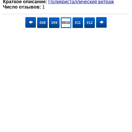
Краткое описание:
Поликристаллический витраж
Число отзывов:
1
008
009
0010
011
012