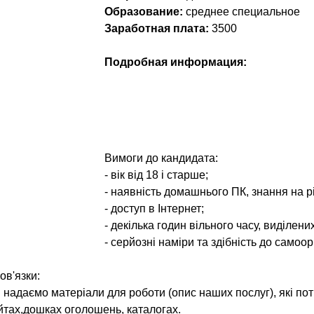
Образование:
среднее специальное
Заработная плата:
3500
Подробная информация:
Вимоги до кандидата:
- вік від 18 і старше;
- наявність домашнього ПК, знання на р
- доступ в Інтернет;
- декілька годин вільного часу, виділени
- серйозні наміри та здібність до самоорг
ов'язки:
 надаємо матеріали для роботи (опис наших послуг), які по
йтах,дошках оголошень, каталогах.