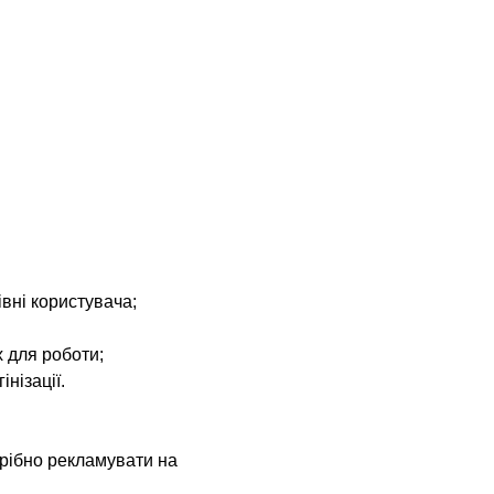
івні користувача;
х для роботи;
інізації.
трібно рекламувати на