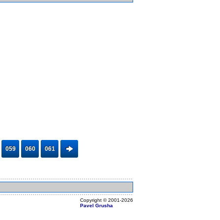
059
060
061
Copyright ©
2001
-2026
Pavel Grusha