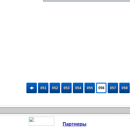
051
052
053
054
055
056
057
058
Партнеры