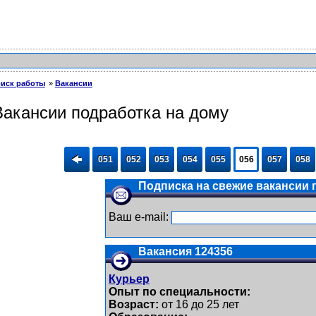
иск работы
Вакансии
Вакансии подработка на дому
051
052
053
054
055
056
057
058
Подписка на свежие вакансии п
Ваш e-mail:
Вакансия 124356
Курьер
Опыт по специальности:
Возраст:
от 16 до 25 лет