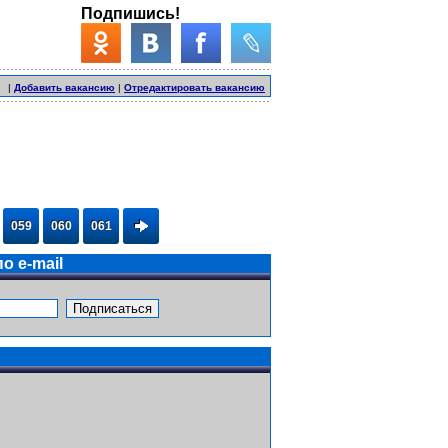
Подпишись!
|
Добавить вакансию
|
Отредактировать вакансию
059
060
061
о e-mail