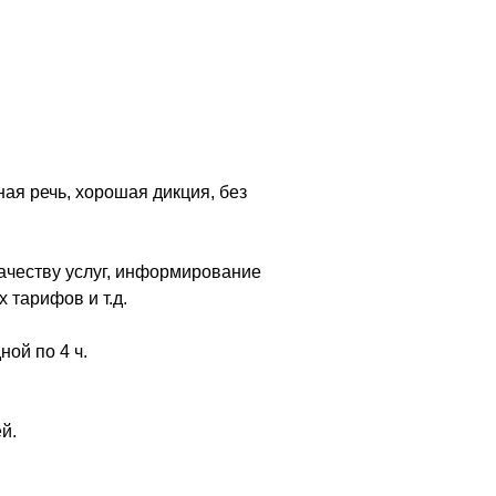
ая речь, хорошая дикция, без
ачеству услуг, информирование
 тарифов и т.д.
ной по 4 ч.
й.