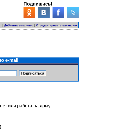
Подпишись!
|
Добавить вакансию
|
Отредактировать вакансию
о e-mail
нет или работа на дому
)