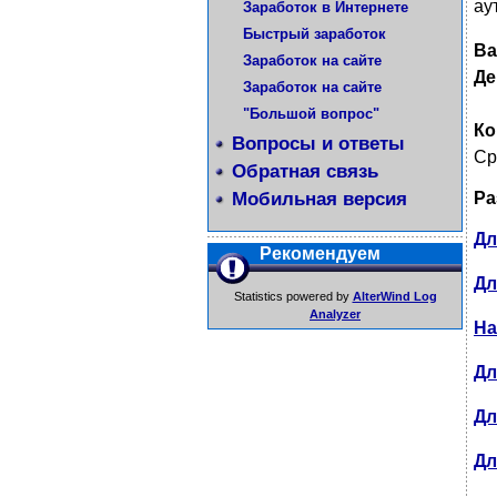
ау
Заработок в Интернете
Быстрый заработок
Ва
Заработок на сайте
Де
Заработок на сайте
"Большой вопрос"
Ко
Вопросы и ответы
Ср
Обратная связь
Мобильная версия
Ра
Дл
Рекомендуем
Дл
Statistics powered by
AlterWind Log
Analyzer
На
Дл
Дл
Дл