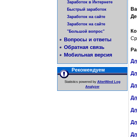
Заработок в Интернете
Ва
Быстрый заработок
Де
Заработок на сайте
Заработок на сайте
Ко
"Большой вопрос"
Ср
Вопросы и ответы
Обратная связь
Ра
Мобильная версия
Дл
Рекомендуем
Дл
Statistics powered by
AlterWind Log
Дл
Analyzer
Дл
Дл
Дл
Дл