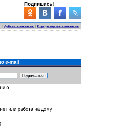
Подпишись!
|
Добавить вакансию
|
Отредактировать вакансию
о e-mail
ению
нет или работа на дому
)