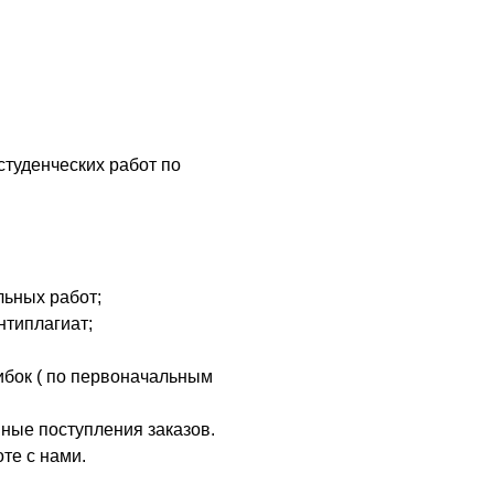
студенческих работ по
льных работ;
нтиплагиат;
ибок ( по первоначальным
ные поступления заказов.
те с нами.