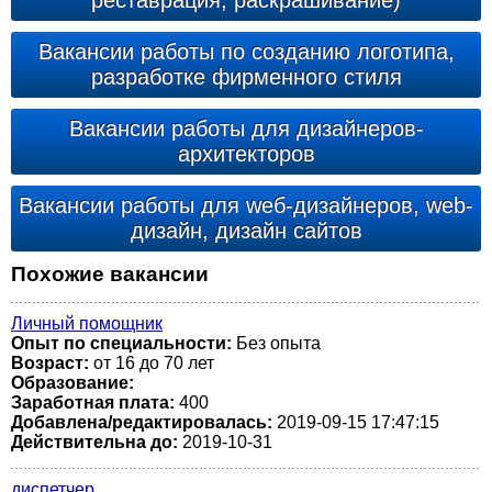
реставрация, раскрашивание)
Вакансии работы по созданию логотипа,
разработке фирменного стиля
Вакансии работы для дизайнеров-
архитекторов
Вакансии работы для wеб-дизайнеров, web-
дизайн, дизайн сайтов
Похожие вакансии
Личный помощник
Опыт по специальности:
Без опыта
Возраст:
от 16 до 70 лет
Образование:
Заработная плата:
400
Добавлена/редактировалась:
2019-09-15 17:47:15
Действительна до:
2019-10-31
диспетчер