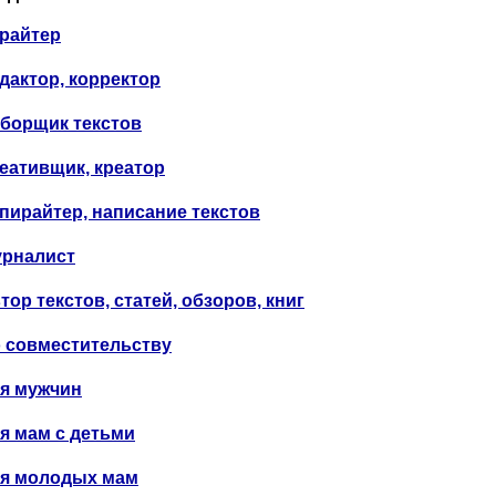
райтер
дактор, корректор
борщик текстов
еативщик, креатор
пирайтер, написание текстов
рналист
тор текстов, статей, обзоров, книг
 совместительству
я мужчин
я мам с детьми
я молодых мам