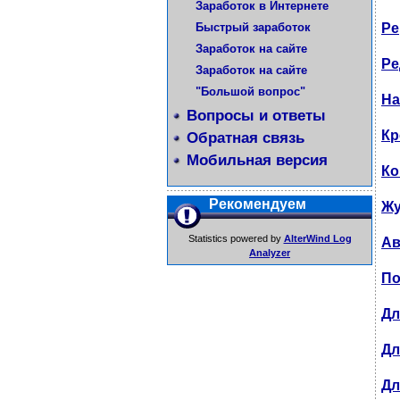
Заработок в Интернете
Быстрый заработок
Ре
Заработок на сайте
Ре
Заработок на сайте
"Большой вопрос"
На
Вопросы и ответы
Кр
Обратная связь
Мобильная версия
Ко
Рекомендуем
Жу
Statistics powered by
AlterWind Log
Ав
Analyzer
По
Дл
Дл
Дл