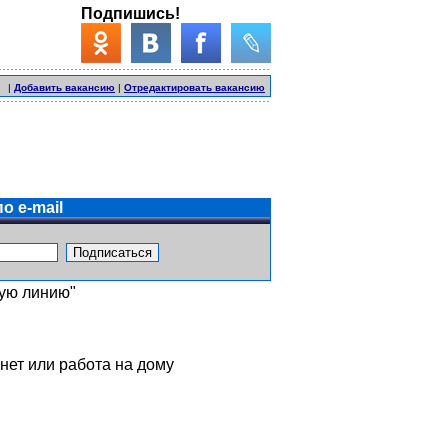
Подпишись!
|
Добавить вакансию
|
Отредактировать вакансию
о e-mail
чую линию"
нет или работа на дому